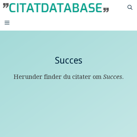
Hop
til
indhold
MENU
Succes
Herunder finder du citater om
Succes
.