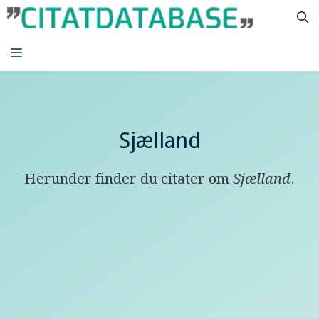
Hop
til
indhold
MENU
Sjælland
Herunder finder du citater om
Sjælland
.