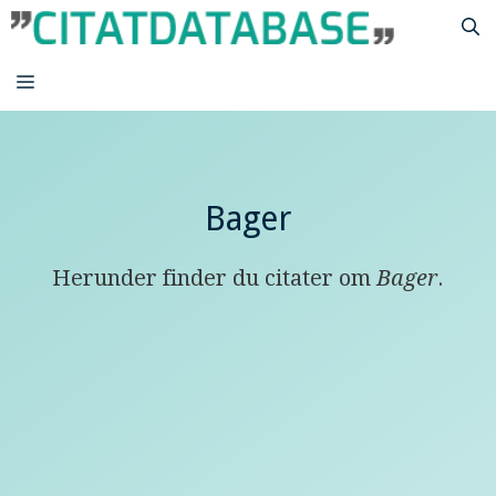
Hop
til
indhold
MENU
Bager
Herunder finder du citater om
Bager
.