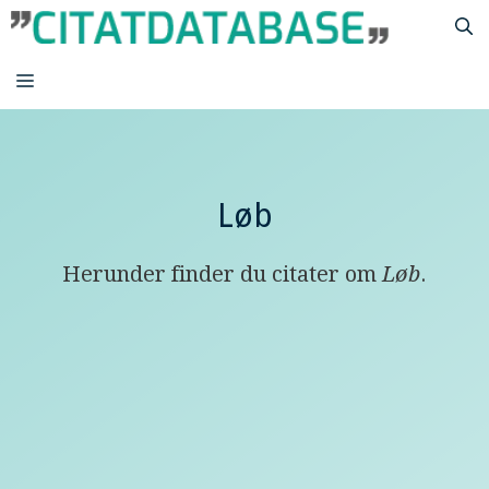
Hop
til
indhold
MENU
Løb
Herunder finder du citater om
Løb
.