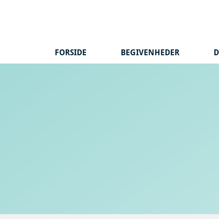
Hop
til
indhold
FORSIDE
BEGIVENHEDER
D