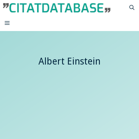
Hop
til
indhold
MENU
Albert Einstein