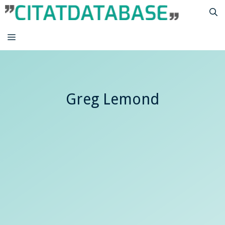
Hop
til
indhold
MENU
Greg Lemond