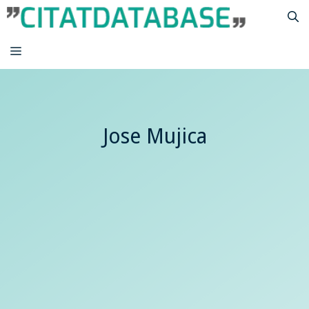
Hop
til
indhold
MENU
Jose Mujica