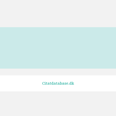
Tags
Unknown
Citatdatabase.dk