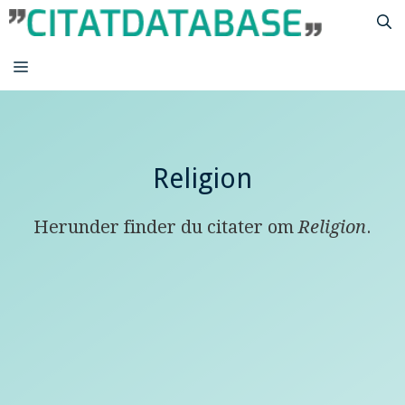
Hop
til
indhold
MENU
Religion
Herunder finder du citater om
Religion
.